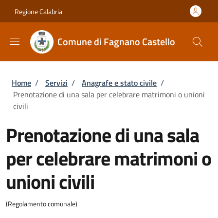
Salta al contenuto principale
Skip to footer content
Regione Calabria
Comune di Fagnano Castello
Briciole di pane
Home
/
Servizi
/
Anagrafe e stato civile
/
Prenotazione di una sala per celebrare matrimoni o unioni
civili
Prenotazione di una sala
per celebrare matrimoni o
unioni civili
(Regolamento comunale)