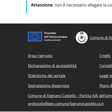
Attenzione
: non è necessario allegare la c
Comune di Fa
Footer menu
Area riservata
Crediti
Dichiarazione di accessibilità
Contatt
Statistiche del portale
Leggi l
Segnalazione disservizio
Piano d
Comune di Fagnano Castello - Partita IVA dell'a
protocollo@pec.comune.fagnanocastello.cs.it