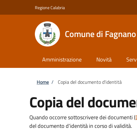
Salta al contenuto principale
Skip to footer content
Regione Calabria
Comune di Fagnano 
Amministrazione
Novità
Serv
Briciole di pane
Home
/
Copia del documento d'identità
Copia del documen
Quando occorre sottoscrivere dei documenti (
del documento d'identità in corso di validità.