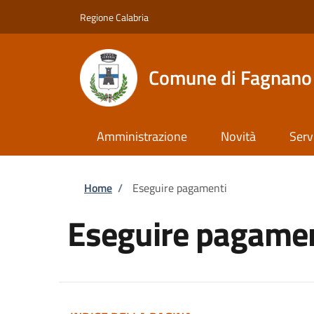
Salta al contenuto principale
Skip to footer content
Regione Calabria
Comune di Fagnano 
Amministrazione
Novità
Serv
Briciole di pane
Home
/
Eseguire pagamenti
Eseguire pagamen