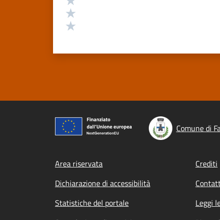
Valuta 2 stelle su 5
Valuta 1 stelle su 5
Comune di Fa
Footer menu
Area riservata
Crediti
Dichiarazione di accessibilità
Contatt
Statistiche del portale
Leggi l