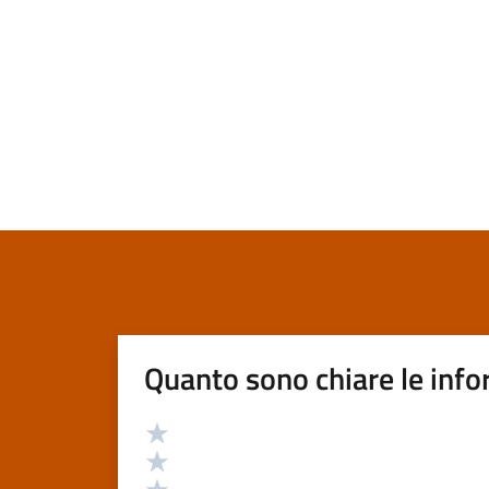
Quanto sono chiare le info
Valutazione
Valuta 5 stelle su 5
Valuta 4 stelle su 5
Valuta 3 stelle su 5