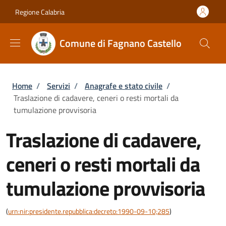
Salta al contenuto principale
Skip to footer content
Regione Calabria
Comune di Fagnano Castello
Briciole di pane
Home
/
Servizi
/
Anagrafe e stato civile
/
Traslazione di cadavere, ceneri o resti mortali da
tumulazione provvisoria
Traslazione di cadavere,
ceneri o resti mortali da
tumulazione provvisoria
(
urn:nir:presidente.repubblica:decreto:1990-09-10;285
)