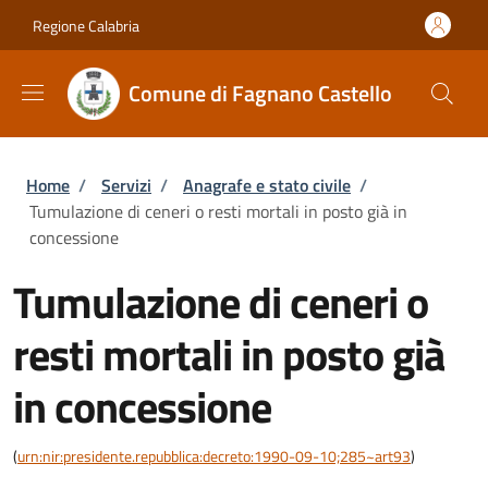
Salta al contenuto principale
Skip to footer content
Regione Calabria
Comune di Fagnano Castello
Briciole di pane
Home
/
Servizi
/
Anagrafe e stato civile
/
Tumulazione di ceneri o resti mortali in posto già in
concessione
Tumulazione di ceneri o
resti mortali in posto già
in concessione
(
urn:nir:presidente.repubblica:decreto:1990-09-10;285~art93
)