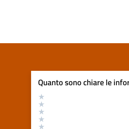
Quanto sono chiare le info
Valutazione
Valuta 5 stelle su 5
Valuta 4 stelle su 5
Valuta 3 stelle su 5
Valuta 2 stelle su 5
Valuta 1 stelle su 5