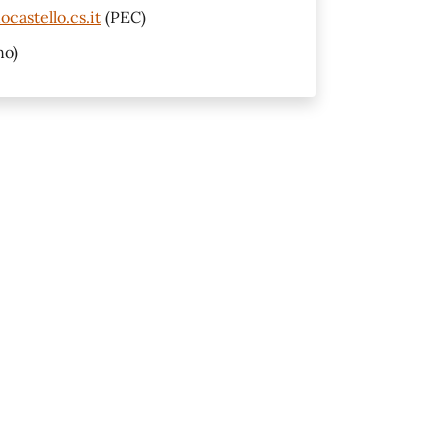
castello.cs.it
(PEC)
no)