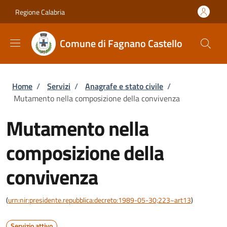
Salta al contenuto principale
Skip to footer content
Regione Calabria
Comune di Fagnano Castello
Briciole di pane
Home
/
Servizi
/
Anagrafe e stato civile
/
Mutamento nella composizione della convivenza
Mutamento nella
composizione della
convivenza
(
urn:nir:presidente.repubblica:decreto:1989-05-30;223~art13
)
Servizio attivo