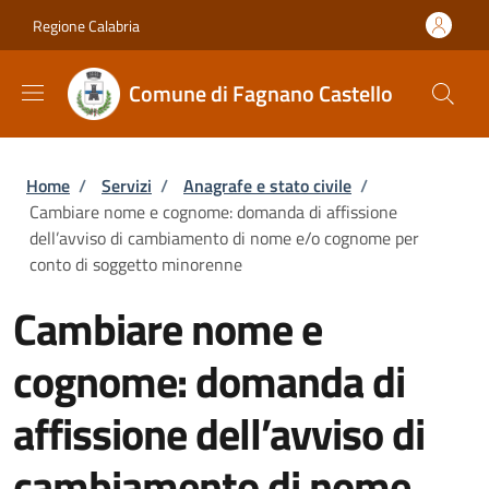
Salta al contenuto principale
Skip to footer content
Regione Calabria
Comune di Fagnano Castello
Briciole di pane
Home
/
Servizi
/
Anagrafe e stato civile
/
Cambiare nome e cognome: domanda di affissione
dell’avviso di cambiamento di nome e/o cognome per
conto di soggetto minorenne
Cambiare nome e
cognome: domanda di
affissione dell’avviso di
cambiamento di nome