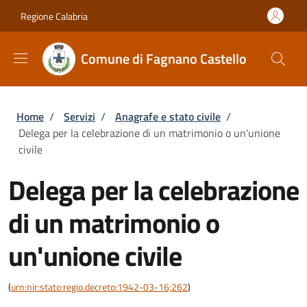
Salta al contenuto principale
Skip to footer content
Regione Calabria
Comune di Fagnano Castello
Briciole di pane
Home
/
Servizi
/
Anagrafe e stato civile
/
Delega per la celebrazione di un matrimonio o un'unione
civile
Delega per la celebrazione
di un matrimonio o
un'unione civile
(
urn:nir:stato:regio.decreto:1942-03-16;262
)