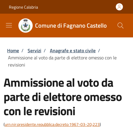
Salta al contenuto principale
Skip to footer content
Regione Calabria
Comune di Fagnano Castello
Briciole di pane
Home
/
Servizi
/
Anagrafe e stato civile
/
Ammissione al voto da parte di elettore omesso con le
revisioni
Ammissione al voto da
parte di elettore omesso
con le revisioni
(
urn:nir:presidente.repubblica:decreto:1967-03-20;223
)