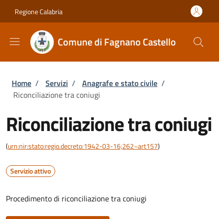
Salta al contenuto principale
Skip to footer content
Regione Calabria
Comune di Fagnano Castello
Briciole di pane
Home
/
Servizi
/
Anagrafe e stato civile
/
Riconciliazione tra coniugi
Riconciliazione tra coniugi
(
urn:nir:stato:regio.decreto:1942-03-16;262~art157
)
Servizio attivo
Procedimento di riconciliazione tra coniugi