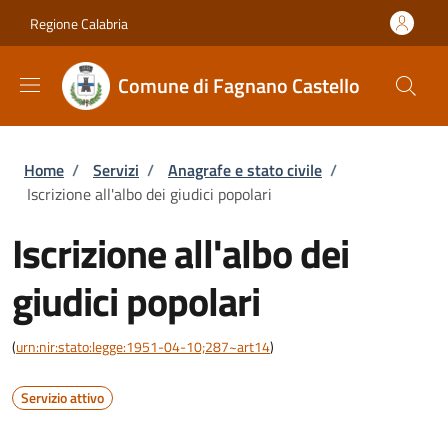
Salta al contenuto principale
Skip to footer content
Regione Calabria
Comune di Fagnano Castello
Briciole di pane
Home
/
Servizi
/
Anagrafe e stato civile
/
Iscrizione all'albo dei giudici popolari
Iscrizione all'albo dei
giudici popolari
(
urn:nir:stato:legge:1951-04-10;287~art14
)
Servizio attivo