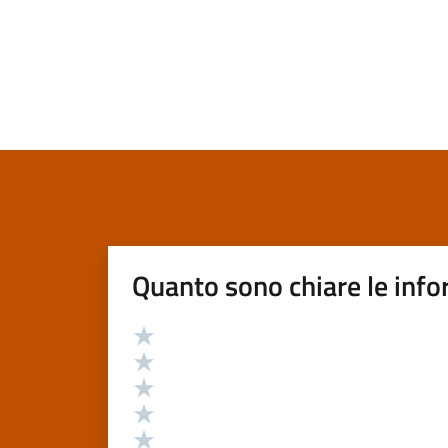
Quanto sono chiare le info
Valutazione
Valuta 5 stelle su 5
Valuta 4 stelle su 5
Valuta 3 stelle su 5
Valuta 2 stelle su 5
Valuta 1 stelle su 5