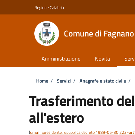
Salta al contenuto principale
Skip to footer content
Regione Calabria
Comune di Fagnano 
Amministrazione
Novità
Serv
Briciole di pane
Home
/
Servizi
/
Anagrafe e stato civile
/
Trasferimento del
all'estero
(
urn:nir:presidente.repubblica:decreto:1989-05-30;223~ar