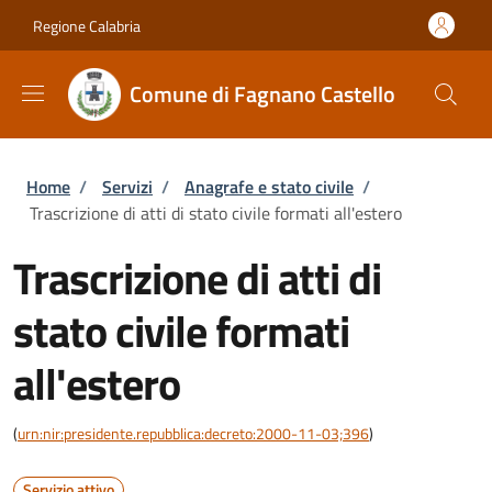
Salta al contenuto principale
Skip to footer content
Regione Calabria
Comune di Fagnano Castello
Briciole di pane
Home
/
Servizi
/
Anagrafe e stato civile
/
Trascrizione di atti di stato civile formati all'estero
Trascrizione di atti di
stato civile formati
all'estero
(
urn:nir:presidente.repubblica:decreto:2000-11-03;396
)
Servizio attivo