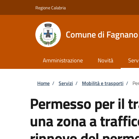
Salta al contenuto principale
Skip to footer content
Regione Calabria
Comune di Fagnano 
Amministrazione
Novità
Serv
Briciole di pane
Home
/
Servizi
/
Mobilità e trasporti
/
Per
Permesso per il tr
una zona a traffic
rinnovo del perm