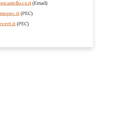
castello.cs.it
(Email)
smepec.it
(PEC)
cert.it
(PEC)