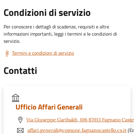
Condizioni di servizio
Per conoscere i dettagli di scadenze, requisiti e altre
informazioni importanti, leggi i termini e le condizioni di
servizio.
Termini e condizioni di servizio
Contatti
Ufficio Affari Generali
Via Giuseppe Garibaldi, 106 87013 Fagnano Castel
affari.generali@comune.fagnanocastello.cs.it
(Em