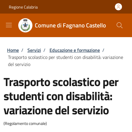
Salta al contenuto principale
Skip to footer content
Regione Calabria
Comune di Fagnano Castello
Briciole di pane
Home
/
Servizi
/
Educazione e formazione
/
Trasporto scolastico per studenti con disabilità: variazione
del servizio
Trasporto scolastico per
studenti con disabilità:
variazione del servizio
(Regolamento comunale)