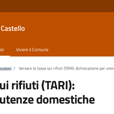
Castello
izi
Vivere il Comune
enzioni
/
Versare la tassa sui rifiuti (TARI): dichiarazione per ut
i rifiuti (TARI):
 utenze domestiche