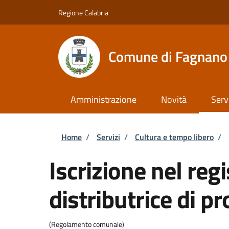
Salta al contenuto principale
Skip to footer content
Regione Calabria
Comune di Fagnano 
Amministrazione
Novità
Serv
Briciole di pane
Home
/
Servizi
/
Cultura e tempo libero
/
Iscrizione nel re
distributrice di p
(Regolamento comunale)