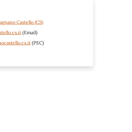
agnano Castello (CS)
ello.cs.it
(Email)
castello.cs.it
(PEC)