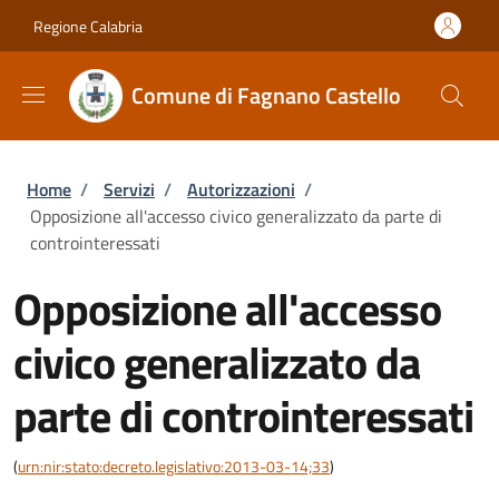
Salta al contenuto principale
Skip to footer content
Regione Calabria
Comune di Fagnano Castello
Briciole di pane
Home
/
Servizi
/
Autorizzazioni
/
Opposizione all'accesso civico generalizzato da parte di
controinteressati
Opposizione all'accesso
civico generalizzato da
parte di controinteressati
(
urn:nir:stato:decreto.legislativo:2013-03-14;33
)